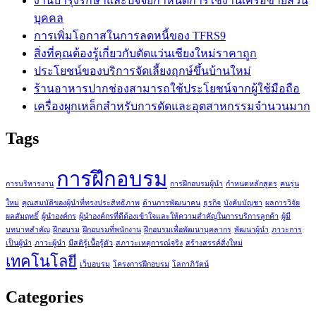
งานบำรุงรักษาและปัจจัยกำหนดการใช้งานเครือข่ายส่วน
บุคคล
การเพิ่มโอกาสในการลดหนี้ของ TFRS9
สิ่งที่คุณต้องรู้เกี่ยวกับตัดแว่นเชียงใหม่ราคาถูก
ประโยชน์ของบริการจัดเลี้ยงฤกษ์ขึ้นบ้านใหม่
ร้านอาหารปากช่องสามารถใช้ประโยชน์จากผู้ใช้มือถือ
เครื่องผูกเหล็กสำหรับการดัดและอุตสาหกรรมจำนวนมาก
Tags
การฝึกอบรม
การบริหารงาน
การฝึกอบรมผู้นำ
กำหนดหลักสูตร
คนรุ่น
ใหม่
คุณสมบัติของผู้นำที่ทรงประสิทธิภาพ
ด้านการพัฒนาคน
ธุรกิจ
บังคับบัญชา
ผลการวิจัย
ผลสัมฤทธิ์
ผู้นำองค์กร
ผู้นำองค์กรที่ดีต้องเข้าใจและให้ความสำคัญในการบริการลูกค้า
ผู้มี
บทบาทสำคัญ
ฝึกอบรม
ฝึกอบรมที่พนักงาน
ฝึกอบรมเพื่อพัฒนาบุคลากร
พัฒนาผู้นำ
ภาวะการ
เป็นผู้นำ
ภาวะผู้นำ
มีสติรู้เนื้อรู้ตัว
สภาวะเหตุการณ์จริง
สร้างสรรค์สิ่งใหม่
เทคโนโลยี
เว็บอบรม
โครงการฝึกอบรม
โลกาภิวัตน์
Categories