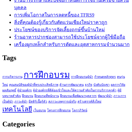
งานบำรุงรักษาและปัจจัยกำหนดการใช้งานเครือข่ายส่วน
บุคคล
การเพิ่มโอกาสในการลดหนี้ของ TFRS9
สิ่งที่คุณต้องรู้เกี่ยวกับตัดแว่นเชียงใหม่ราคาถูก
ประโยชน์ของบริการจัดเลี้ยงฤกษ์ขึ้นบ้านใหม่
ร้านอาหารปากช่องสามารถใช้ประโยชน์จากผู้ใช้มือถือ
เครื่องผูกเหล็กสำหรับการดัดและอุตสาหกรรมจำนวนมาก
Tags
การฝึกอบรม
การบริหารงาน
การฝึกอบรมผู้นำ
กำหนดหลักสูตร
คนรุ่น
ใหม่
คุณสมบัติของผู้นำที่ทรงประสิทธิภาพ
ด้านการพัฒนาคน
ธุรกิจ
บังคับบัญชา
ผลการวิจัย
ผลสัมฤทธิ์
ผู้นำองค์กร
ผู้นำองค์กรที่ดีต้องเข้าใจและให้ความสำคัญในการบริการลูกค้า
ผู้มี
บทบาทสำคัญ
ฝึกอบรม
ฝึกอบรมที่พนักงาน
ฝึกอบรมเพื่อพัฒนาบุคลากร
พัฒนาผู้นำ
ภาวะการ
เป็นผู้นำ
ภาวะผู้นำ
มีสติรู้เนื้อรู้ตัว
สภาวะเหตุการณ์จริง
สร้างสรรค์สิ่งใหม่
เทคโนโลยี
เว็บอบรม
โครงการฝึกอบรม
โลกาภิวัตน์
Categories