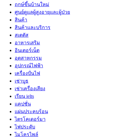
ฤกษ์ขึ้นบ้านใหม่
ศูนย์ดูแลผู้สูงอายุและผู้ป่วย
สินค้า
สินค้าและบริการ
สเตตัส
อาหารเสริม
อินเตอร์เน็ต
อุตสาหกรรม
อุปกรณ์ไฟฟ้า
เครื่องปั่นไฟ
เช่าบูธ
เช่าเครื่องเสียง
เรียน ielts
แคปชั่น
แผ่นประคบร้อน
ไตรโคเดอร์มา
ไฟประดับ
ไมโครไพล์