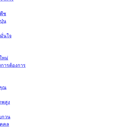
พืช
ุ่น
มั่นใจ
ใหม่
งการต้องการ
คุณ
าพสูง
รบกวน
ุคคล