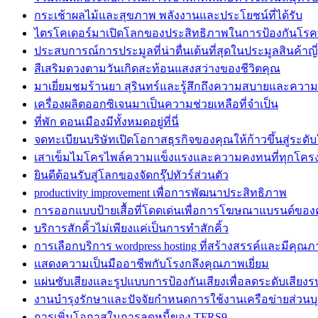
กระเช้าผลไม้และสุขภาพ พลังงานและประโยชน์ที่ได้รับ
ไตรโคเดอร์มาเปิดโลกของประสิทธิภาพในการป้องกันโรค
ประสบการณ์การประมูลที่น่าตื่นเต้นที่สุดในประมูลสินค้าญี่ป
สีเสริมดวงตามวันเกิดสะท้อนแสงสว่างของชีวิตคุณ
มาเยี่ยมชมร้านยา สุรินทร์และรู้สึกถึงความสบายและความ
เครื่องผลิตออกซิเจนมาเป็นความช่วยเหลือที่จำเป็น
ที่พัก ดอนเมืองมีทั้งหมดอยู่ที่นี่
จดทะเบียนบริษัทเปิดโอกาสธุรกิจของคุณให้ก้าวขึ้นสู่ระดับ
เสาเข็มไมโครไพล์ความแข็งแรงและความคงทนที่ทุกโคร
ยินดีต้อนรับสู่โลกของจัดกรุ๊ปทัวร์ส่วนตัว
productivity improvement เพื่อการพัฒนาประสิทธิภาพ
การออกแบบป้ายเสื้อที่โดดเด่นเพื่อการโฆษณาแบรนด์ของ
บริการสักคิ้วไม่เพียงแค่เป็นการทำสักคิ้ว
การเลือกบริการ wordpress hosting ที่สร้างสรรค์และมีคุณภ
แสดงความเป็นมืออาชีพกับโรงกลึงคุณภาพเยี่ยม
แผ่นซับเสียงและรูปแบบการป้องกันเสียงเพื่อลดระดับเสียง
งานบำรุงรักษาและปัจจัยกำหนดการใช้งานเครือข่ายส่วนบ
การเพิ่มโอกาสในการลดหนี้ของ TFRS9