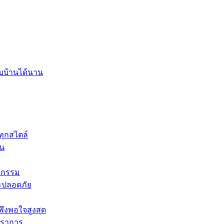
บบ้านได้นาน
ทุกสไตล์
่น
หกรรม
ละปลอดภัย
ึงพอใจสูงสุด
ปราการ