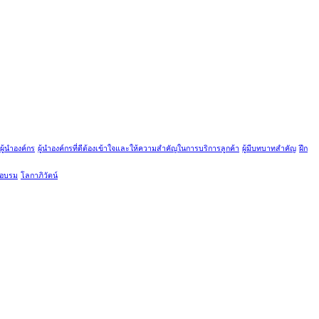
ผู้นำองค์กร
ผู้นำองค์กรที่ดีต้องเข้าใจและให้ความสำคัญในการบริการลูกค้า
ผู้มีบทบาทสำคัญ
ฝึก
กอบรม
โลกาภิวัตน์