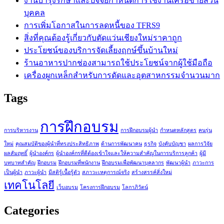
งานบำรุงรักษาและปัจจัยกำหนดการใช้งานเครือข่ายส่วน
บุคคล
การเพิ่มโอกาสในการลดหนี้ของ TFRS9
สิ่งที่คุณต้องรู้เกี่ยวกับตัดแว่นเชียงใหม่ราคาถูก
ประโยชน์ของบริการจัดเลี้ยงฤกษ์ขึ้นบ้านใหม่
ร้านอาหารปากช่องสามารถใช้ประโยชน์จากผู้ใช้มือถือ
เครื่องผูกเหล็กสำหรับการดัดและอุตสาหกรรมจำนวนมาก
Tags
การฝึกอบรม
การบริหารงาน
การฝึกอบรมผู้นำ
กำหนดหลักสูตร
คนรุ่น
ใหม่
คุณสมบัติของผู้นำที่ทรงประสิทธิภาพ
ด้านการพัฒนาคน
ธุรกิจ
บังคับบัญชา
ผลการวิจัย
ผลสัมฤทธิ์
ผู้นำองค์กร
ผู้นำองค์กรที่ดีต้องเข้าใจและให้ความสำคัญในการบริการลูกค้า
ผู้มี
บทบาทสำคัญ
ฝึกอบรม
ฝึกอบรมที่พนักงาน
ฝึกอบรมเพื่อพัฒนาบุคลากร
พัฒนาผู้นำ
ภาวะการ
เป็นผู้นำ
ภาวะผู้นำ
มีสติรู้เนื้อรู้ตัว
สภาวะเหตุการณ์จริง
สร้างสรรค์สิ่งใหม่
เทคโนโลยี
เว็บอบรม
โครงการฝึกอบรม
โลกาภิวัตน์
Categories