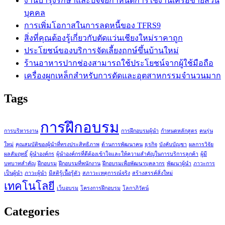
งานบำรุงรักษาและปัจจัยกำหนดการใช้งานเครือข่ายส่วน
บุคคล
การเพิ่มโอกาสในการลดหนี้ของ TFRS9
สิ่งที่คุณต้องรู้เกี่ยวกับตัดแว่นเชียงใหม่ราคาถูก
ประโยชน์ของบริการจัดเลี้ยงฤกษ์ขึ้นบ้านใหม่
ร้านอาหารปากช่องสามารถใช้ประโยชน์จากผู้ใช้มือถือ
เครื่องผูกเหล็กสำหรับการดัดและอุตสาหกรรมจำนวนมาก
Tags
การฝึกอบรม
การบริหารงาน
การฝึกอบรมผู้นำ
กำหนดหลักสูตร
คนรุ่น
ใหม่
คุณสมบัติของผู้นำที่ทรงประสิทธิภาพ
ด้านการพัฒนาคน
ธุรกิจ
บังคับบัญชา
ผลการวิจัย
ผลสัมฤทธิ์
ผู้นำองค์กร
ผู้นำองค์กรที่ดีต้องเข้าใจและให้ความสำคัญในการบริการลูกค้า
ผู้มี
บทบาทสำคัญ
ฝึกอบรม
ฝึกอบรมที่พนักงาน
ฝึกอบรมเพื่อพัฒนาบุคลากร
พัฒนาผู้นำ
ภาวะการ
เป็นผู้นำ
ภาวะผู้นำ
มีสติรู้เนื้อรู้ตัว
สภาวะเหตุการณ์จริง
สร้างสรรค์สิ่งใหม่
เทคโนโลยี
เว็บอบรม
โครงการฝึกอบรม
โลกาภิวัตน์
Categories