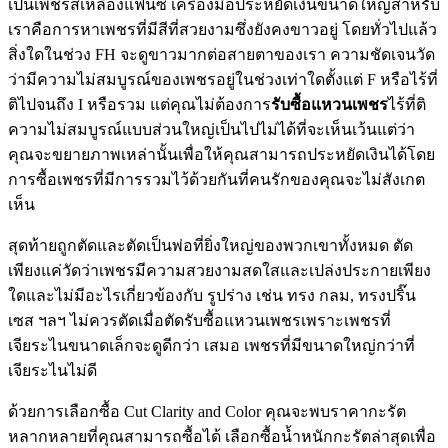
เป็นเพชรสีเหลืองแฟนซี เครื่องมือประหยัดเงินขนาดใหญ่สำหรับ
เราคือการหาเพชรที่มีสีที่สวยงามซึ่งยังคงขาวอยู่ โดยทั่วไปแล้ว
สิ่งใดในช่วง FH จะดูขาวมากต่อสายตาของเรา ความชัดเจนวัด
ว่ามีความไม่สมบูรณ์ของเพชรอยู่ในช่วงเท่าใดตั้งแต่ F หรือไร้ที่
ติไปจนถึง I หรือรวม แต่คุณไม่ต้องการ
รับซื้อแหวนเพชร
ไร้ที่ติ
ความไม่สมบูรณ์แบบส่วนใหญ่เป็นไปไม่ได้ที่จะเห็นเว้นแต่ว่า
คุณจะขยายภาพเหล่านั้นเพื่อให้คุณสามารถประหยัดเงินได้โดย
การซื้อเพชรที่มีการรวมไว้ด้วยกันที่คนรักของคุณจะไม่สังเกต
เห็น
สุดท้ายถูกตัดและตัดเป็นพ่อที่ยิ่งใหญ่ของพวกเขาทั้งหมด ตัด
เพียงแค่วัดว่าเพชรมีความสวยงามสดใสและเปล่งประกายเพียง
ใดและไม่มีอะไรเกี่ยวข้องกับ รูปร่าง เช่น ทรง กลม, ทรงปริ๊น
เซส ฯลฯ ไม่ควรตัดเมื่อตัดรับซื้อแหวนเพชรเพราะเพชรที่
เจียระไนขนาดเล็กจะดูดีกว่า เสมอ เพชรที่มีขนาดใหญ่กว่าที่
เจียระไนไม่ดี
ด้วยการเลือกซื้อ Cut Clarity and Color คุณจะพบราคากะรัต
หลากหลายที่คุณสามารถซื้อได้ เลือกซื้อน้ำหนักกะรัตล่าสุดเพื่อ