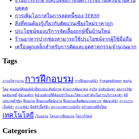
งานบำรุงรักษาและปัจจัยกำหนดการใช้งานเครือข่ายส่วน
บุคคล
การเพิ่มโอกาสในการลดหนี้ของ TFRS9
สิ่งที่คุณต้องรู้เกี่ยวกับตัดแว่นเชียงใหม่ราคาถูก
ประโยชน์ของบริการจัดเลี้ยงฤกษ์ขึ้นบ้านใหม่
ร้านอาหารปากช่องสามารถใช้ประโยชน์จากผู้ใช้มือถือ
เครื่องผูกเหล็กสำหรับการดัดและอุตสาหกรรมจำนวนมาก
Tags
การฝึกอบรม
การบริหารงาน
การฝึกอบรมผู้นำ
กำหนดหลักสูตร
คนรุ่น
ใหม่
คุณสมบัติของผู้นำที่ทรงประสิทธิภาพ
ด้านการพัฒนาคน
ธุรกิจ
บังคับบัญชา
ผลการวิจัย
ผลสัมฤทธิ์
ผู้นำองค์กร
ผู้นำองค์กรที่ดีต้องเข้าใจและให้ความสำคัญในการบริการลูกค้า
ผู้มี
บทบาทสำคัญ
ฝึกอบรม
ฝึกอบรมที่พนักงาน
ฝึกอบรมเพื่อพัฒนาบุคลากร
พัฒนาผู้นำ
ภาวะการ
เป็นผู้นำ
ภาวะผู้นำ
มีสติรู้เนื้อรู้ตัว
สภาวะเหตุการณ์จริง
สร้างสรรค์สิ่งใหม่
เทคโนโลยี
เว็บอบรม
โครงการฝึกอบรม
โลกาภิวัตน์
Categories