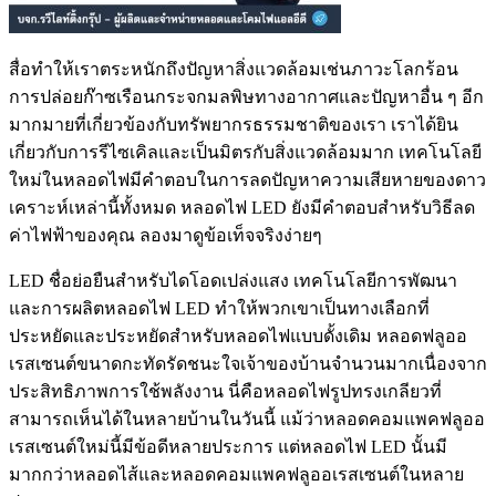
สื่อทำให้เราตระหนักถึงปัญหาสิ่งแวดล้อมเช่นภาวะโลกร้อน
การปล่อยก๊าซเรือนกระจกมลพิษทางอากาศและปัญหาอื่น ๆ อีก
มากมายที่เกี่ยวข้องกับทรัพยากรธรรมชาติของเรา เราได้ยิน
เกี่ยวกับการรีไซเคิลและเป็นมิตรกับสิ่งแวดล้อมมาก เทคโนโลยี
ใหม่ในหลอดไฟมีคำตอบในการลดปัญหาความเสียหายของดาว
เคราะห์เหล่านี้ทั้งหมด หลอดไฟ LED ยังมีคำตอบสำหรับวิธีลด
ค่าไฟฟ้าของคุณ ลองมาดูข้อเท็จจริงง่ายๆ
LED ชื่อย่อยืนสำหรับไดโอดเปล่งแสง เทคโนโลยีการพัฒนา
และการผลิตหลอดไฟ LED ทำให้พวกเขาเป็นทางเลือกที่
ประหยัดและประหยัดสำหรับหลอดไฟแบบดั้งเดิม หลอดฟลูออ
เรสเซนต์ขนาดกะทัดรัดชนะใจเจ้าของบ้านจำนวนมากเนื่องจาก
ประสิทธิภาพการใช้พลังงาน นี่คือหลอดไฟรูปทรงเกลียวที่
สามารถเห็นได้ในหลายบ้านในวันนี้ แม้ว่าหลอดคอมแพคฟลูออ
เรสเซนต์ใหม่นี้มีข้อดีหลายประการ แต่หลอดไฟ LED นั้นมี
มากกว่าหลอดไส้และหลอดคอมแพคฟลูออเรสเซนต์ในหลาย