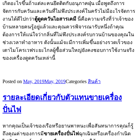
เกิดอะไรขึ้นถ้าแต่ละคนยึดติดกับอนุภาคฝุ่น เมื่อพูดถึงการ
จัดการกับควันและควันที่ไม่พึงประสงค์ในครัวไม่มีอะไรจัดการ
งานได้ดีไปกว่า
ตู้ดูดควันไอสารเคมี
นี่คือความจริงที่ว่าเจ้าของ
บ้านหลายคนรู้อยู่แล้วและคุณควรพิจารณารับหนึ่งถ้าคุณ
ต้องการให้แน่ใจว่ากลิ่นที่ไม่พึงประสงค์รบกวนบ้านของคุณใน
ช่วงเวลาทำอาหาร ดังนั้นแม้จะมีการเพิ่มขึ้นอย่างรวดเร็วของ
เตาไมโครเวฟระยะไกลผู้ซื้อส่วนใหญ่ยังคงชอบการใช้งานจริง
ของเครื่องดูดควันเหล่านี้
Posted on
May, 2019
May, 2019
Categories
สินค้า
รายละเอียดเกี่ยวกับตัวแทนขายเครื่อง
ปั่นไฟ
หากคุณเป็นเจ้าของเรือหรือยานพาหนะเพื่อสันทนาการคุณก็รู้
ถึงคุณค่าของการมี
ขายเครื่องปั่นไฟ
ฉุกเฉินหรือเครื่องกำเนิด