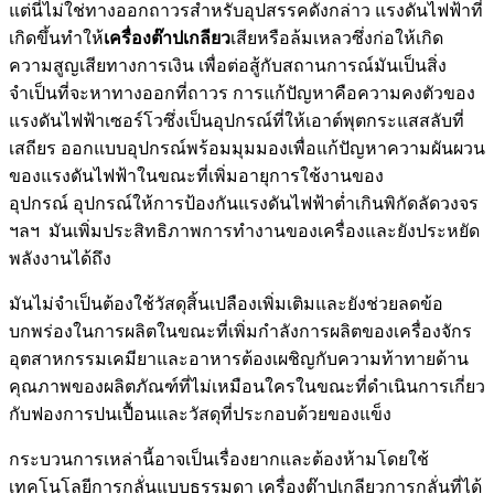
แต่นี่ไม่ใช่ทางออกถาวรสำหรับอุปสรรคดังกล่าว แรงดันไฟฟ้าที่
เกิดขึ้นทำให้
เครื่องต๊าปเกลียว
เสียหรือล้มเหลวซึ่งก่อให้เกิด
ความสูญเสียทางการเงิน เพื่อต่อสู้กับสถานการณ์มันเป็นสิ่ง
จำเป็นที่จะหาทางออกที่ถาวร การแก้ปัญหาคือความคงตัวของ
แรงดันไฟฟ้าเซอร์โวซึ่งเป็นอุปกรณ์ที่ให้เอาต์พุตกระแสสลับที่
เสถียร ออกแบบอุปกรณ์พร้อมมุมมองเพื่อแก้ปัญหาความผันผวน
ของแรงดันไฟฟ้าในขณะที่เพิ่มอายุการใช้งานของ
อุปกรณ์ อุปกรณ์ให้การป้องกันแรงดันไฟฟ้าต่ำเกินพิกัดลัดวงจร
ฯลฯ มันเพิ่มประสิทธิภาพการทำงานของเครื่องและยังประหยัด
พลังงานได้ถึง
มันไม่จำเป็นต้องใช้วัสดุสิ้นเปลืองเพิ่มเติมและยังช่วยลดข้อ
บกพร่องในการผลิตในขณะที่เพิ่มกำลังการผลิตของเครื่องจักร
อุตสาหกรรมเคมียาและอาหารต้องเผชิญกับความท้าทายด้าน
คุณภาพของผลิตภัณฑ์ที่ไม่เหมือนใครในขณะที่ดำเนินการเกี่ยว
กับฟองการปนเปื้อนและวัสดุที่ประกอบด้วยของแข็ง
กระบวนการเหล่านี้อาจเป็นเรื่องยากและต้องห้ามโดยใช้
เทคโนโลยีการกลั่นแบบธรรมดา เครื่องต๊าปเกลียวการกลั่นที่ได้