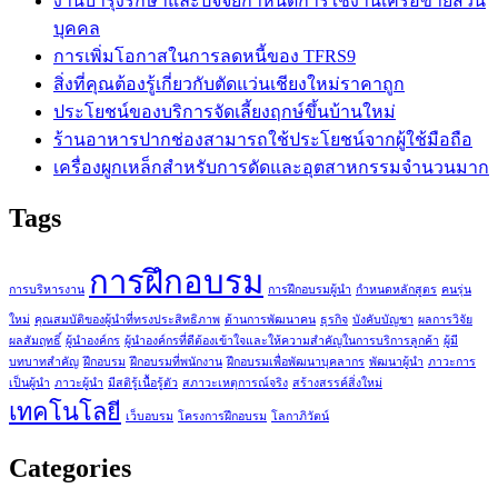
งานบำรุงรักษาและปัจจัยกำหนดการใช้งานเครือข่ายส่วน
บุคคล
การเพิ่มโอกาสในการลดหนี้ของ TFRS9
สิ่งที่คุณต้องรู้เกี่ยวกับตัดแว่นเชียงใหม่ราคาถูก
ประโยชน์ของบริการจัดเลี้ยงฤกษ์ขึ้นบ้านใหม่
ร้านอาหารปากช่องสามารถใช้ประโยชน์จากผู้ใช้มือถือ
เครื่องผูกเหล็กสำหรับการดัดและอุตสาหกรรมจำนวนมาก
Tags
การฝึกอบรม
การบริหารงาน
การฝึกอบรมผู้นำ
กำหนดหลักสูตร
คนรุ่น
ใหม่
คุณสมบัติของผู้นำที่ทรงประสิทธิภาพ
ด้านการพัฒนาคน
ธุรกิจ
บังคับบัญชา
ผลการวิจัย
ผลสัมฤทธิ์
ผู้นำองค์กร
ผู้นำองค์กรที่ดีต้องเข้าใจและให้ความสำคัญในการบริการลูกค้า
ผู้มี
บทบาทสำคัญ
ฝึกอบรม
ฝึกอบรมที่พนักงาน
ฝึกอบรมเพื่อพัฒนาบุคลากร
พัฒนาผู้นำ
ภาวะการ
เป็นผู้นำ
ภาวะผู้นำ
มีสติรู้เนื้อรู้ตัว
สภาวะเหตุการณ์จริง
สร้างสรรค์สิ่งใหม่
เทคโนโลยี
เว็บอบรม
โครงการฝึกอบรม
โลกาภิวัตน์
Categories