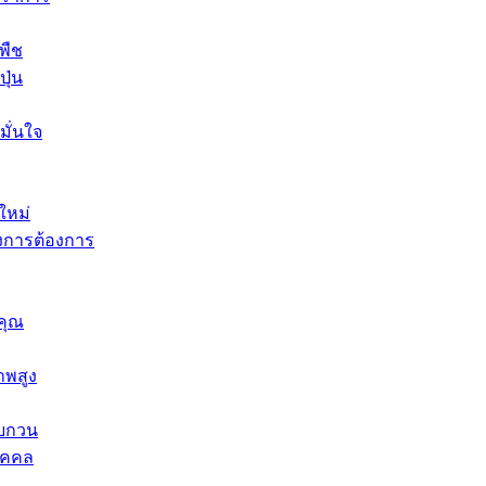
พืช
ุ่น
มั่นใจ
ใหม่
งการต้องการ
คุณ
าพสูง
รบกวน
ุคคล