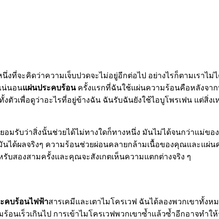
ี่จะคิดว่าความเจ็บปวดจะไม่อยู่อีกต่อไป อย่างไรก็ตามเราไม่ได
แน่นอน
แผ่นประคบร้อน
ครั้งแรกที่ฉันใช้แผ่นความร้อนคือหลังจา
วเพื่อดูว่าอะไรที่อยู่ข้างฉัน ฉันรับฉันยังใช้ไอบูโพรเฟน แต่สิ่
รับว่าสิ่งนั้นช่วยได้ไม่ทางใดก็ทางหนึ่ง มันไม่ได้จนกว่าแม่ของ
สองมันได้ผลจริงๆ ความร้อนช่วยผ่อนคลายกล้ามเนื้อของคุณและแผ
หรับสองสามครั้งและคุณจะสังเกตเห็นความแตกต่างจริง ๆ
ระคบร้อนไฟฟ้า
สารเคมีและเตาไมโครเวฟ ฉันได้ลองพวกเขาทั้งหมด
นเร็วเกินไป การเข้าไมโครเวฟพวกเขาซ้ำแล้วซ้ำอีกอาจทำให้รำค