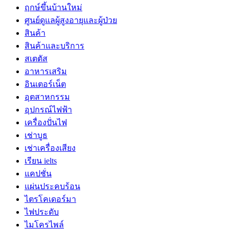
ฤกษ์ขึ้นบ้านใหม่
ศูนย์ดูแลผู้สูงอายุและผู้ป่วย
สินค้า
สินค้าและบริการ
สเตตัส
อาหารเสริม
อินเตอร์เน็ต
อุตสาหกรรม
อุปกรณ์ไฟฟ้า
เครื่องปั่นไฟ
เช่าบูธ
เช่าเครื่องเสียง
เรียน ielts
แคปชั่น
แผ่นประคบร้อน
ไตรโคเดอร์มา
ไฟประดับ
ไมโครไพล์