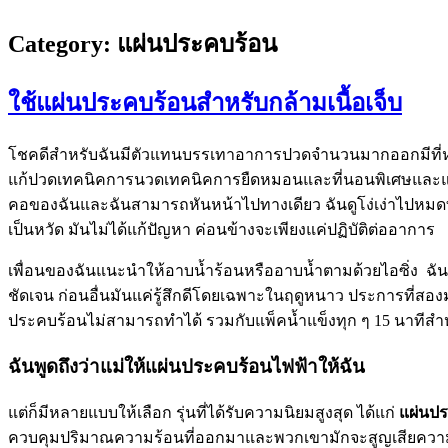
Category:
แผ่นประคบร้อน
ใช้แผ่นประคบร้อนสำหรับกล้ามเนื้อเจ็บ
โชคดีสำหรับฉันมีตัวแทนบรรเทาอาการปวดจำนวนมากออกมีที่หนึ่งท
แก้ปวดเทคนิคการนวดเทคนิคการยืดหมอนและที่นอนพิเศษและ
คอของฉันและฉันสามารถหันหน้าไปทางเดียว ฉันดูโง่เง่าไปหมดทั้งตั
เป็นหวัด มันไม่ได้แก้ปัญหา ค่อนข้างจะเพียงแค่ปฏิบัติต่ออาการ
เพื่อนของฉันแนะนำให้อาบน้ำร้อนหรืออาบน้ำตามด้วยไอซิ่ง ฉันยอม
ชัดเจน ก่อนอื่นมันแค่รู้สึกดีโดยเฉพาะในฤดูหนาว ประการที่
ประคบร้อนไม่สามารถทำได้ รวมกับแพ็คน้ำแข็งทุก ๆ 15 นาทีสำ
ฉันพูดถึงว่าแม่ให้แผ่นประคบร้อนไฟฟ้าให้ฉัน
แต่ก็มีหลายแบบให้เลือก รุ่นที่ได้รับความนิยมสูงสุด ได้แก่
แผ่นป
ควบคุมปริมาณความร้อนที่ออกมาและพวกเขามักจะสูญเสียความร้อ