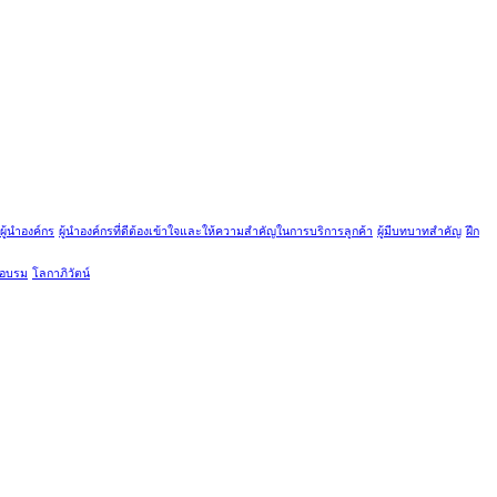
ผู้นำองค์กร
ผู้นำองค์กรที่ดีต้องเข้าใจและให้ความสำคัญในการบริการลูกค้า
ผู้มีบทบาทสำคัญ
ฝึก
กอบรม
โลกาภิวัตน์