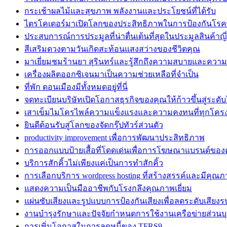
กระเช้าผลไม้และสุขภาพ พลังงานและประโยชน์ที่ได้รับ
ไตรโคเดอร์มาเปิดโลกของประสิทธิภาพในการป้องกันโรค
ประสบการณ์การประมูลที่น่าตื่นเต้นที่สุดในประมูลสินค้าญี่ป
สีเสริมดวงตามวันเกิดสะท้อนแสงสว่างของชีวิตคุณ
มาเยี่ยมชมร้านยา สุรินทร์และรู้สึกถึงความสบายและความ
เครื่องผลิตออกซิเจนมาเป็นความช่วยเหลือที่จำเป็น
ที่พัก ดอนเมืองมีทั้งหมดอยู่ที่นี่
จดทะเบียนบริษัทเปิดโอกาสธุรกิจของคุณให้ก้าวขึ้นสู่ระดับ
เสาเข็มไมโครไพล์ความแข็งแรงและความคงทนที่ทุกโคร
ยินดีต้อนรับสู่โลกของจัดกรุ๊ปทัวร์ส่วนตัว
productivity improvement เพื่อการพัฒนาประสิทธิภาพ
การออกแบบป้ายเสื้อที่โดดเด่นเพื่อการโฆษณาแบรนด์ของ
บริการสักคิ้วไม่เพียงแค่เป็นการทำสักคิ้ว
การเลือกบริการ wordpress hosting ที่สร้างสรรค์และมีคุณภ
แสดงความเป็นมืออาชีพกับโรงกลึงคุณภาพเยี่ยม
แผ่นซับเสียงและรูปแบบการป้องกันเสียงเพื่อลดระดับเสียง
งานบำรุงรักษาและปัจจัยกำหนดการใช้งานเครือข่ายส่วนบ
การเพิ่มโอกาสในการลดหนี้ของ TFRS9