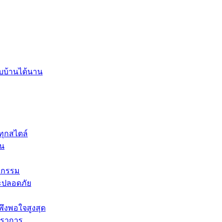
บบ้านได้นาน
ทุกสไตล์
่น
หกรรม
ละปลอดภัย
ึงพอใจสูงสุด
ปราการ