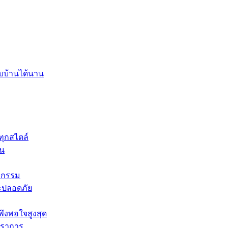
บบ้านได้นาน
ทุกสไตล์
่น
หกรรม
ละปลอดภัย
ึงพอใจสูงสุด
ปราการ