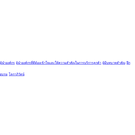
ผู้นำองค์กร
ผู้นำองค์กรที่ดีต้องเข้าใจและให้ความสำคัญในการบริการลูกค้า
ผู้มีบทบาทสำคัญ
ฝึก
กอบรม
โลกาภิวัตน์