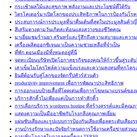
กระเช้าผลไม้และสุขภาพ พลังงานและประโยชน์ที่ได้รับ
ไตรโคเดอร์มาเปิดโลกของประสิทธิภาพในการป้องกันโรค
ประสบการณ์การประมูลที่น่าตื่นเต้นที่สุดในประมูลสินค้าญี่ป
สีเสริมดวงตามวันเกิดสะท้อนแสงสว่างของชีวิตคุณ
มาเยี่ยมชมร้านยา สุรินทร์และรู้สึกถึงความสบายและความ
เครื่องผลิตออกซิเจนมาเป็นความช่วยเหลือที่จำเป็น
ที่พัก ดอนเมืองมีทั้งหมดอยู่ที่นี่
จดทะเบียนบริษัทเปิดโอกาสธุรกิจของคุณให้ก้าวขึ้นสู่ระดับ
เสาเข็มไมโครไพล์ความแข็งแรงและความคงทนที่ทุกโคร
ยินดีต้อนรับสู่โลกของจัดกรุ๊ปทัวร์ส่วนตัว
productivity improvement เพื่อการพัฒนาประสิทธิภาพ
การออกแบบป้ายเสื้อที่โดดเด่นเพื่อการโฆษณาแบรนด์ของ
บริการสักคิ้วไม่เพียงแค่เป็นการทำสักคิ้ว
การเลือกบริการ wordpress hosting ที่สร้างสรรค์และมีคุณภ
แสดงความเป็นมืออาชีพกับโรงกลึงคุณภาพเยี่ยม
แผ่นซับเสียงและรูปแบบการป้องกันเสียงเพื่อลดระดับเสียง
งานบำรุงรักษาและปัจจัยกำหนดการใช้งานเครือข่ายส่วนบ
การเพิ่มโอกาสในการลดหนี้ของ TFRS9