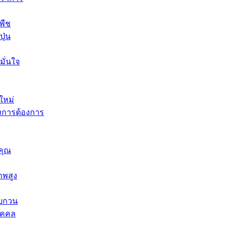
พืช
ุ่น
มั่นใจ
ใหม่
งการต้องการ
คุณ
าพสูง
รบกวน
ุคคล