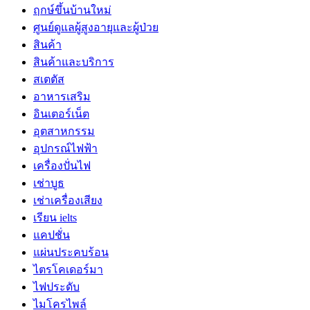
ฤกษ์ขึ้นบ้านใหม่
ศูนย์ดูแลผู้สูงอายุและผู้ป่วย
สินค้า
สินค้าและบริการ
สเตตัส
อาหารเสริม
อินเตอร์เน็ต
อุตสาหกรรม
อุปกรณ์ไฟฟ้า
เครื่องปั่นไฟ
เช่าบูธ
เช่าเครื่องเสียง
เรียน ielts
แคปชั่น
แผ่นประคบร้อน
ไตรโคเดอร์มา
ไฟประดับ
ไมโครไพล์