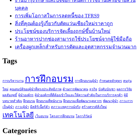
งานบำรุงรักษาและปัจจัยกำหนดการใช้งานเครือข่ายส่วน
บุคคล
การเพิ่มโอกาสในการลดหนี้ของ TFRS9
สิ่งที่คุณต้องรู้เกี่ยวกับตัดแว่นเชียงใหม่ราคาถูก
ประโยชน์ของบริการจัดเลี้ยงฤกษ์ขึ้นบ้านใหม่
ร้านอาหารปากช่องสามารถใช้ประโยชน์จากผู้ใช้มือถือ
เครื่องผูกเหล็กสำหรับการดัดและอุตสาหกรรมจำนวนมาก
Tags
การฝึกอบรม
การบริหารงาน
การฝึกอบรมผู้นำ
กำหนดหลักสูตร
คนรุ่น
ใหม่
คุณสมบัติของผู้นำที่ทรงประสิทธิภาพ
ด้านการพัฒนาคน
ธุรกิจ
บังคับบัญชา
ผลการวิจัย
ผลสัมฤทธิ์
ผู้นำองค์กร
ผู้นำองค์กรที่ดีต้องเข้าใจและให้ความสำคัญในการบริการลูกค้า
ผู้มี
บทบาทสำคัญ
ฝึกอบรม
ฝึกอบรมที่พนักงาน
ฝึกอบรมเพื่อพัฒนาบุคลากร
พัฒนาผู้นำ
ภาวะการ
เป็นผู้นำ
ภาวะผู้นำ
มีสติรู้เนื้อรู้ตัว
สภาวะเหตุการณ์จริง
สร้างสรรค์สิ่งใหม่
เทคโนโลยี
เว็บอบรม
โครงการฝึกอบรม
โลกาภิวัตน์
Categories