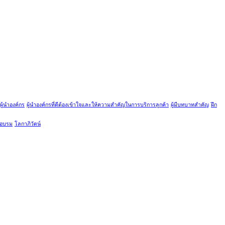
ผู้นำองค์กร
ผู้นำองค์กรที่ดีต้องเข้าใจและให้ความสำคัญในการบริการลูกค้า
ผู้มีบทบาทสำคัญ
ฝึก
กอบรม
โลกาภิวัตน์