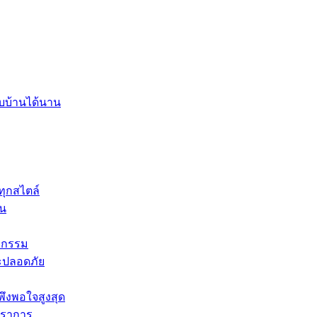
บบ้านได้นาน
ทุกสไตล์
่น
หกรรม
ละปลอดภัย
ึงพอใจสูงสุด
ปราการ