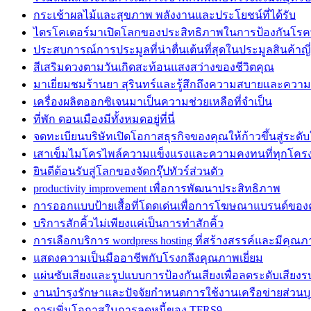
กระเช้าผลไม้และสุขภาพ พลังงานและประโยชน์ที่ได้รับ
ไตรโคเดอร์มาเปิดโลกของประสิทธิภาพในการป้องกันโรค
ประสบการณ์การประมูลที่น่าตื่นเต้นที่สุดในประมูลสินค้าญี่ป
สีเสริมดวงตามวันเกิดสะท้อนแสงสว่างของชีวิตคุณ
มาเยี่ยมชมร้านยา สุรินทร์และรู้สึกถึงความสบายและความ
เครื่องผลิตออกซิเจนมาเป็นความช่วยเหลือที่จำเป็น
ที่พัก ดอนเมืองมีทั้งหมดอยู่ที่นี่
จดทะเบียนบริษัทเปิดโอกาสธุรกิจของคุณให้ก้าวขึ้นสู่ระดับ
เสาเข็มไมโครไพล์ความแข็งแรงและความคงทนที่ทุกโคร
ยินดีต้อนรับสู่โลกของจัดกรุ๊ปทัวร์ส่วนตัว
productivity improvement เพื่อการพัฒนาประสิทธิภาพ
การออกแบบป้ายเสื้อที่โดดเด่นเพื่อการโฆษณาแบรนด์ของ
บริการสักคิ้วไม่เพียงแค่เป็นการทำสักคิ้ว
การเลือกบริการ wordpress hosting ที่สร้างสรรค์และมีคุณภ
แสดงความเป็นมืออาชีพกับโรงกลึงคุณภาพเยี่ยม
แผ่นซับเสียงและรูปแบบการป้องกันเสียงเพื่อลดระดับเสียง
งานบำรุงรักษาและปัจจัยกำหนดการใช้งานเครือข่ายส่วนบ
การเพิ่มโอกาสในการลดหนี้ของ TFRS9