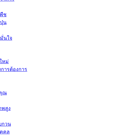
พืช
ุ่น
มั่นใจ
ใหม่
งการต้องการ
คุณ
าพสูง
รบกวน
ุคคล