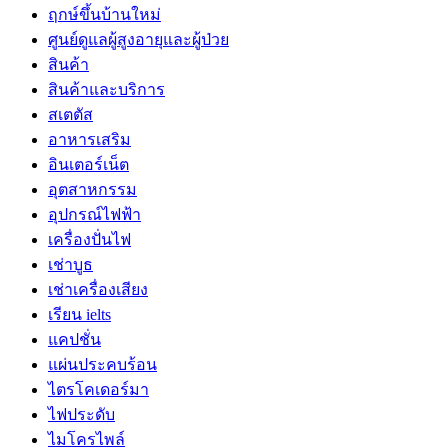
ฤกษ์ขึ้นบ้านใหม่
ศูนย์ดูแลผู้สูงอายุและผู้ป่วย
สินค้า
สินค้าและบริการ
สเตตัส
อาหารเสริม
อินเตอร์เน็ต
อุตสาหกรรม
อุปกรณ์ไฟฟ้า
เครื่องปั่นไฟ
เช่าบูธ
เช่าเครื่องเสียง
เรียน ielts
แคปชั่น
แผ่นประคบร้อน
ไตรโคเดอร์มา
ไฟประดับ
ไมโครไพล์